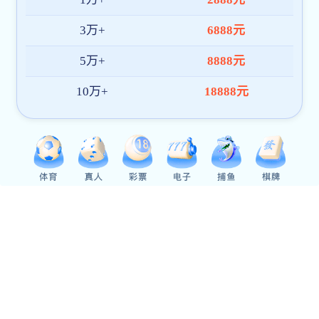
我校学籍管理实践案例荣获省级优秀案例二等奖
08/06
我校在第十一届广东省哲学社会科学优秀成果评奖中取得重大突破
08/06
自动化与电气工程学院学子在第二十五届全国kok电竞官网生机器人大赛ROBOTAC中斩获佳绩
08/03
校kok电竞app下载出席深圳微校区G-STAR数智教育研究院筹建暨基础教育纵向帮扶工作研讨会
08/02
2026年国家乡村振兴重点帮扶县被帮扶职业高中骨干教师培训班在我校顺利开班
08/02
综合 · 新闻
更多>
广东景呈智能装备集团有
教师工作部负责人率队到